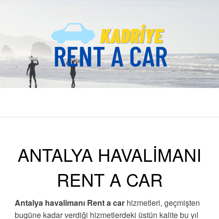
KADRIYE
Antalya Kadriye Rent A Car Firması
RENT A CAR
ANTALYA HAVALİMANI
RENT A CAR
Antalya havalimanı Rent a car
hizmetleri, geçmişten
bugüne kadar verdiği hizmetlerdeki üstün kalite bu yıl