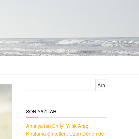
Arama:
SON YAZILAR
Antalya’nın En İyi Yıllık Araç
Kiralama Şirketleri: Uzun Dönemde