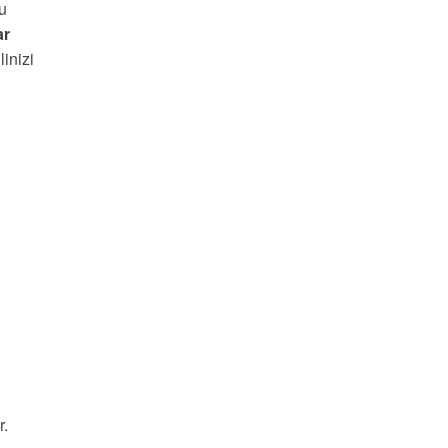
Bu
ar
linizi
r.