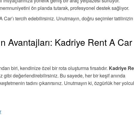
lı ihtiyaçlarınıza yönelik geniş bir araç yelpazesi sunuyor.
 memnuniyetini ön planda tutarak, profesyonel destek sağlıyor.
A Car’ı tercih edebilirsiniz. Unutmayın, doğru seçimler tatilinizin
Avantajları: Kadriye Rent A Car 
n biri, kendinize özel bir rota oluşturma fırsatıdır.
Kadriye Re
iz gibi değerlendirebilirsiniz. Bu sayede, her bir keşif anında
 keşfetmenin tadını çıkarırsınız. Unutmayın ki, özgürlük her yolcu
r