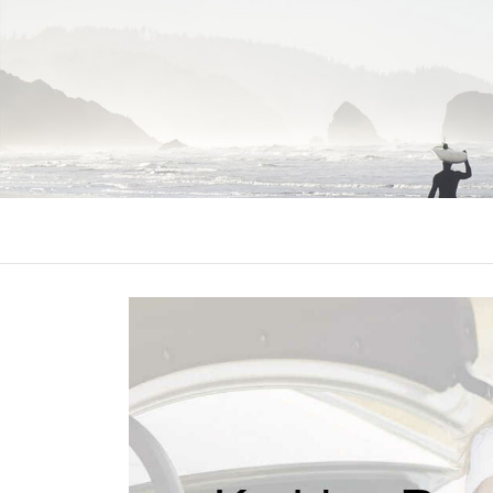
KADRIYE R
Antalya Kadriye Rent A Car Firm