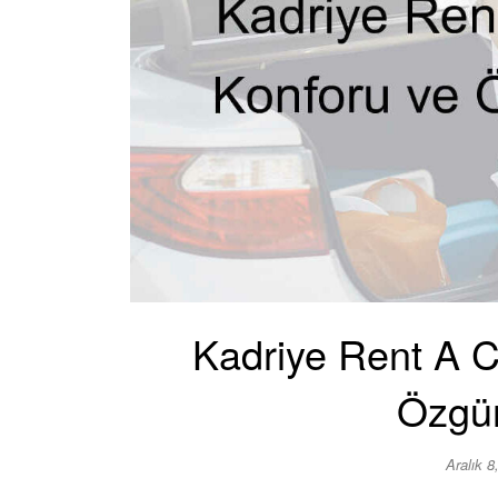
Kadriye Rent A Ca
Özgür
Aralık 