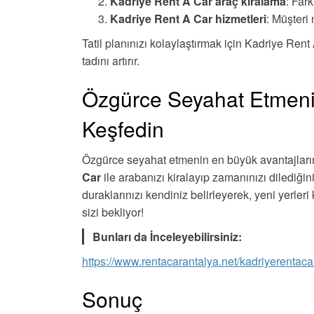
Kadriye Rent A Car araç kiralama
: Fark
Kadriye Rent A Car hizmetleri
: Müşteri
Tatil planınızı kolaylaştırmak için Kadriye Rent 
tadını artırır.
Özgürce Seyahat Etmenin 
Keşfedin
Özgürce seyahat etmenin en büyük avantajlarında
Car
ile arabanızı kiralayıp zamanınızı dilediğin
duraklarınızı kendiniz belirleyerek, yeni yerleri
sizi bekliyor!
Bunları da İnceleyebilirsiniz:
https://www.rentacarantalya.net/kadriyerentaca
Sonuç