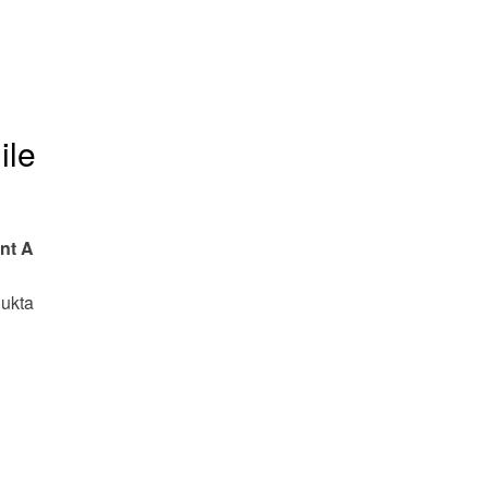
ile
nt A
lukta